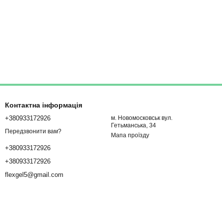
Контактна інформація
+380933172926
м. Новомосковськ вул.
Гетьманська, 34
Передзвонити вам?
Мапа проїзду
+380933172926
+380933172926
flexgel5@gmail.com