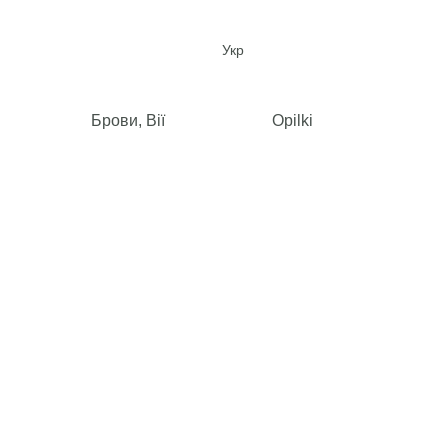
Укр
Брови, Вії
Opilki