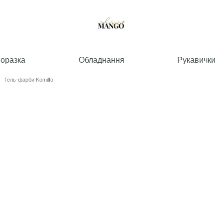
норазка
Обладнання
Рукавички
Гель-фарби Komilfo