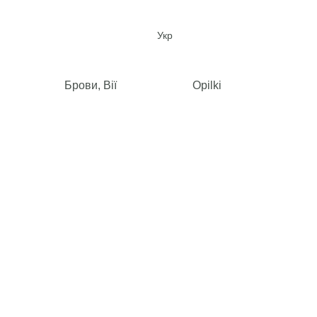
Укр
Брови, Вії
Opilki