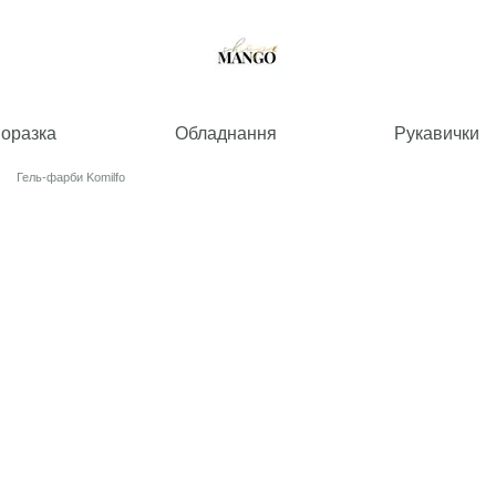
норазка
Обладнання
Рукавички
Гель-фарби Komilfo