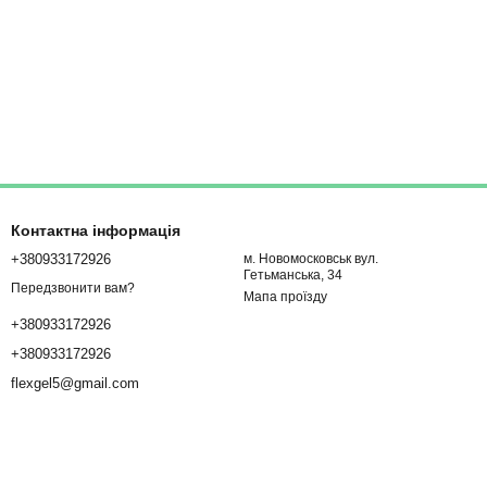
Контактна інформація
+380933172926
м. Новомосковськ вул.
Гетьманська, 34
Передзвонити вам?
Мапа проїзду
+380933172926
+380933172926
flexgel5@gmail.com