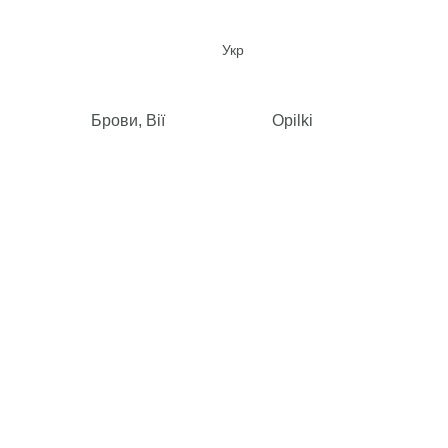
Укр
Брови, Вії
Opilki