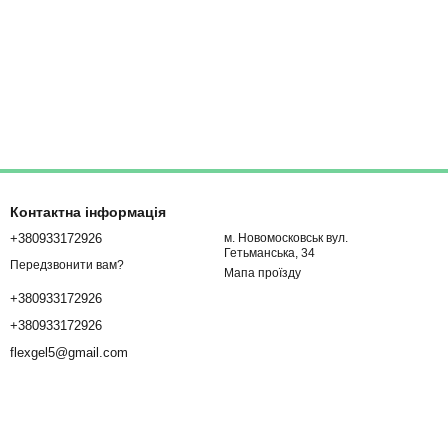
Контактна інформація
+380933172926
м. Новомосковськ вул.
Гетьманська, 34
Передзвонити вам?
Мапа проїзду
+380933172926
+380933172926
flexgel5@gmail.com