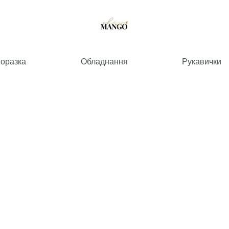
норазка
Обладнання
Рукавички