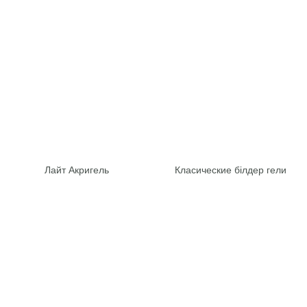
Лайт Акригель
Класические білдер гели