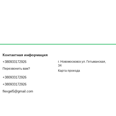
Контактная информация
+380933172926
г. Новомосковск ул. Гетьманская,
34
Перезвонить вам?
Карта проезда
+380933172926
+380933172926
flexgel5@gmail.com